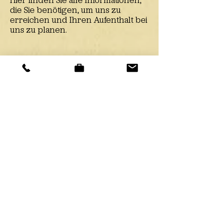
Hier finden Sie alle Informationen,
die Sie benötigen, um uns zu
erreichen und Ihren Aufenthalt bei
uns zu planen.
Hotel Post
Döllach 83
9843 Großkirchheim
T
+43 (0)4825 26 736
M + 43 (0)664 24 29 054
E hotel.sauper@aon.at
W
www.hotel-post-sauper.at