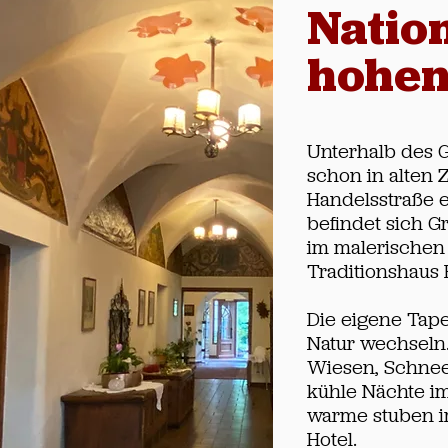
Natio
hohen
Unterhalb des 
schon in alten 
Handelsstraße e
befindet sich G
im malerischen 
Traditionshaus 
Die eigene Tape
Natur wechseln
Wiesen, Schnee 
kühle Nächte i
warme stuben im
Hotel.