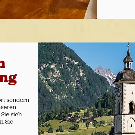
h
ung
ort sondern
nseren
Sie sich
n Sie