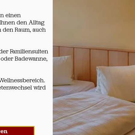
en einen
 Ihnen den Alltag
n den Raum, auch
der Familiensuiten
e oder Badewanne,
Wellnessbereich.
etenwechsel wird
ren