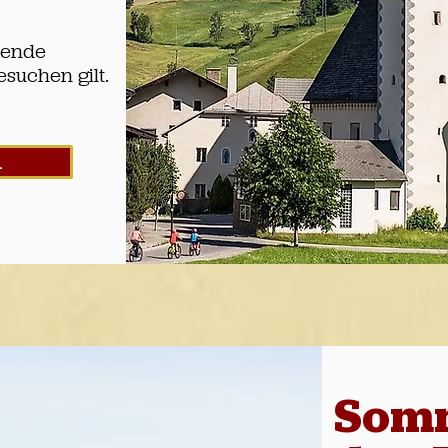
nende
esuchen gilt.
n
Somm