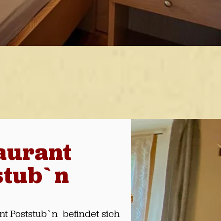
aurant
stub`n
nt Poststub`n befindet sich