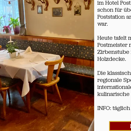
im Hotel Pos
schon für üb
Poststation 
war.
Heute tafelt 
Postmeister 
Zirbenstube 
Holzdecke.
Die klassisc
regionale Sp
internationa
kulinarische
INFO: täglich