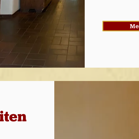
Me
iten